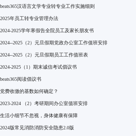
eats365汉语言文学专业转专业工作实施细则
2025年员工转专业管理办法
024-2025学年寒假告全院员工及家长朋友书
024--2025（2）元旦假期党政办公室工作值班安排
024--2025（2）元旦假期员工工作值班表
024-2025（1）期末诚信考试倡议书
eats365阅读倡议书
党费收缴的基数如何确定？
023-2024 （2）考研期间办公室值班安排
生活小细节不忽视，身体健康有保障
024版常见消防消防安全隐患2.0版