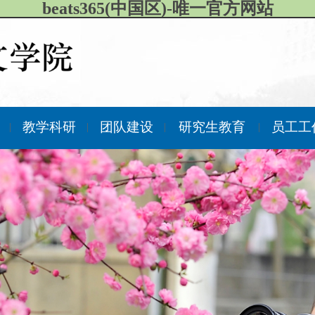
beats365(中国区)-唯一官方网站
作
教学科研
团队建设
研究生教育
员工工
|
|
|
|