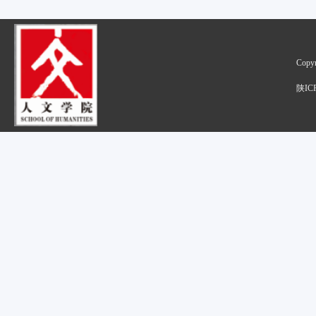
Cop
陕IC