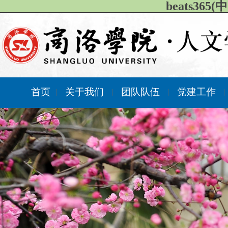
beats36
首页
关于我们
团队队伍
党建工作
|
|
|
|