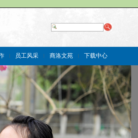
作
员工风采
商洛文苑
下载中心
|
|
|