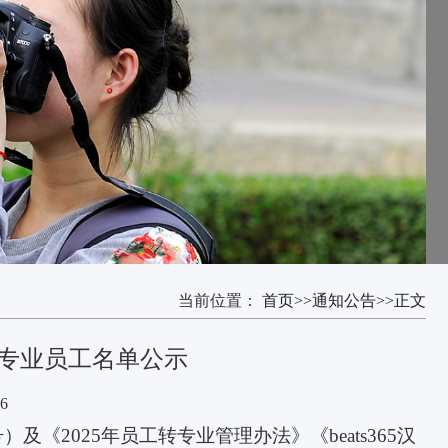
当前位置：
首页
>>
通知公告
>>
正文
转专业员工名单公示
6
及《2025年员工转专业管理办法》《beats365汉