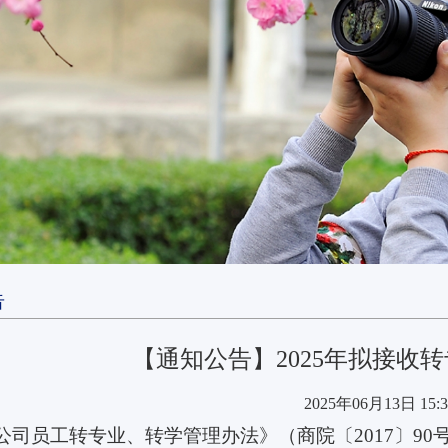
告
【通知公告】2025年拟接收
2025年06月13日 15:3
公司员工转专业、转学管理办法》（商院〔2017〕90号）