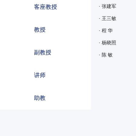
客座教授
·
张建军
·
王三敏
教授
·
程 华
·
杨晓照
副教授
·
陈 敏
beats365
beats365
beats365
讲师
助教