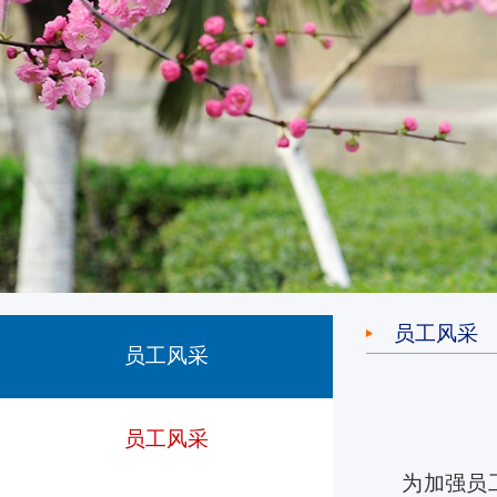
员工风采
员工风采
员工风采
为加强员