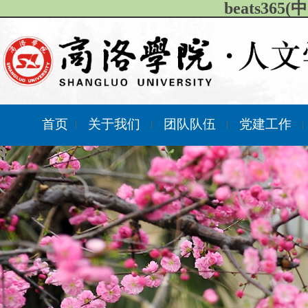
beats36
首页
关于我们
团队队伍
党建工作
|
|
|
|