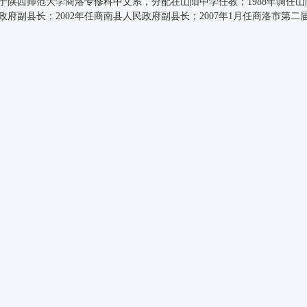
毕业于陕西师范大学商洛专修科中文系，分配在山阳中学任教；1988年调任山
府副县长；2002年任商南县人民政府副县长；2007年1月任商洛市第二