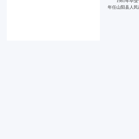
1981年
年任山阳县人民政
beats365
beats365
beats365