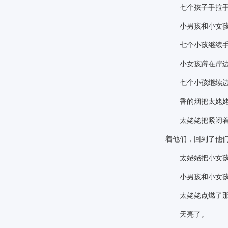
七个孩子手拉手围
小男孩和小女孩
七个小孩继续手
小女孩蹲在岸边，
七个小孩继续边
香的烟把太姥姥
太姥姥把紧闭着眼
着他们，回到了他
太姥姥把小女孩和
小男孩和小女孩
太姥姥点燃了那支
天亮了。