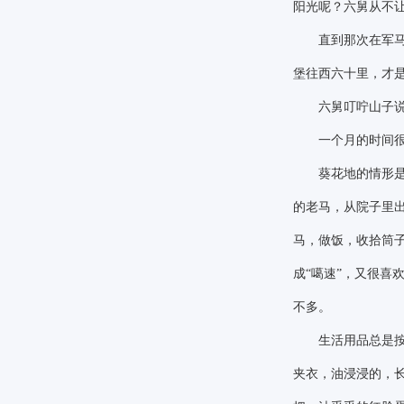
阳光呢？六舅从不
直到那次在军马场
堡往西六十里，才
六舅叮咛山子说，
一个月的时间很快
葵花地的情形是这
的老马，从院子里
马，做饭，收拾筒
成“噶速”，又很喜
不多。
生活用品总是按时
夹衣，油浸浸的，