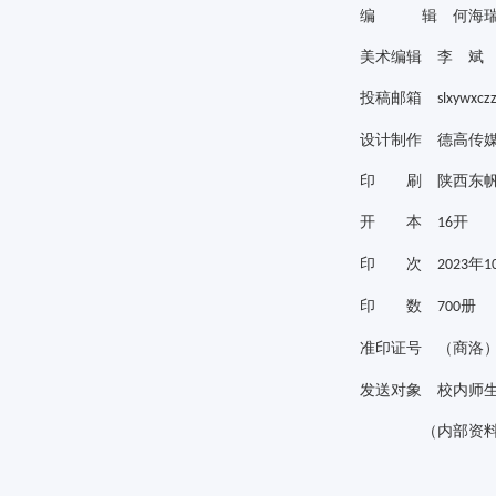
编 辑 何海瑞
美术编辑 李 
投稿邮箱
slxywxc
设计制作 德高传
印 刷 陕西东帆
开 本
开
16
印 次
年
2023
1
印 数
册
700
准印证号 （商洛
发送对象 校内师
（内部资料 