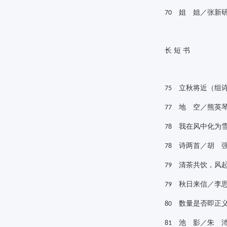
姐 姐／张新
70
长
短
书
立秋将近（组诗
75
地 空／熊英
77
我在风中化为雪
78
诗两首／胡 
78
清茶共饮，风起
79
秋日来信／李
79
数量是否即正义
80
池 影／朱 
81