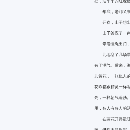
把，油乎乎的红脸
年底，老邙又来了
开春，山子想出门
山子答应了一声
牵着缰绳出门，
北地刮了几场旱风
有了潮气。后来，
儿黄花，一张似人
花咋都跟精灵一样
亮，一样朝气蓬勃
用，各人有各人的活
在葵花开得最旺盛
照，进得不是很深