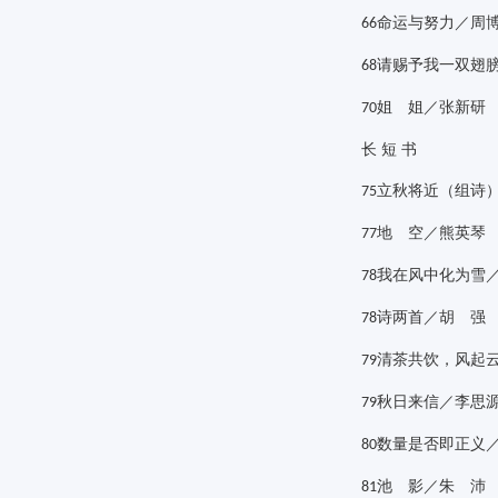
命运与努力／周
66
请赐予我一双翅
68
姐 姐／张新研
70
长
短
书
立秋将近（组诗
75
地 空／熊英琴
77
我在风中化为雪
78
诗两首／胡 强
78
清茶共饮，风起
79
秋日来信／李思
79
数量是否即正义
80
池 影／朱 沛
81