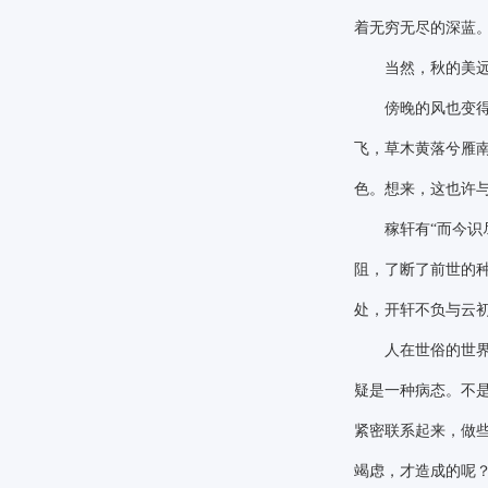
着无穷无尽的深蓝
当然，秋的美远非
傍晚的风也变得温
飞，草木黄落兮雁
色。想来，这也许
稼轩有
“而今
阻，了断了前世的
处，开轩不负与云
人在世俗的世界里
疑是一种病态。不
紧密联系起来，做
竭虑，才造成的呢