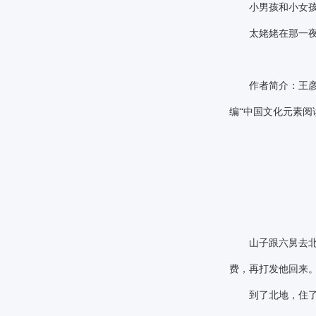
小男孩和小女孩的
太姥姥在那一夜点
作者简介：王彦艳
编
“中国文化元素阅
山子跟六舅去北地
费，再打发他回来
到了北地，住了几