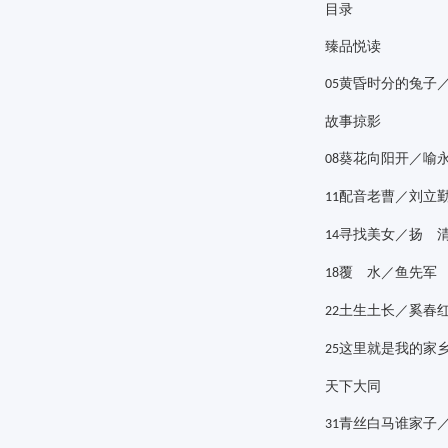
目录
臻品悦读
黄昏时分的兔子
0
5
故事掠影
葵花向阳开／喻
0
8
配音老曹／刘立
11
寻找美女／扬 
14
覆 水／鱼先军
18
土生土长／奚春
22
这里就是我的家
25
天下大同
青丝白马谁家子
31