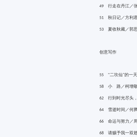
行走在丹江／张
49
秋日记／方利
51
夏收秋藏／郭
53
创意写作
“二坎仙”的一
55
小 路／柯增
58
行到时光尽头，
62
雪逝时间／何
64
命运与努力／周
66
请赐予我一双翅
68