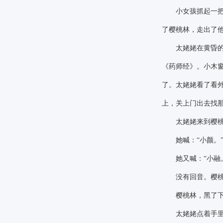
小女孩抓起一把樱
了樱桃林，走出了
太姥姥在黄昏的时
《药师经》。小木
了。太姥姥看了看
上，关上门出去找
太姥姥来到樱桃林
她喊：
“小颜。
她又喊：
“小融
没有回音。樱桃树
樱桃林，黑了下来
太姥姥点着手里的