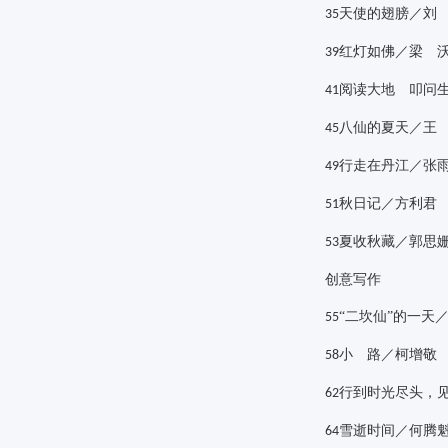
天使的翅膀／刘
35
红灯如佛／梁 
39
阅读大地 叩问
41
八仙的夏天／王
45
行走在丹江／张
49
秋日记／方利君
51
夏收秋藏／郭思
53
创意写作
“二坎仙”的一天
55
小 路／柯增敬
58
行到时光尽头，
62
雪逝时间／何腾
64