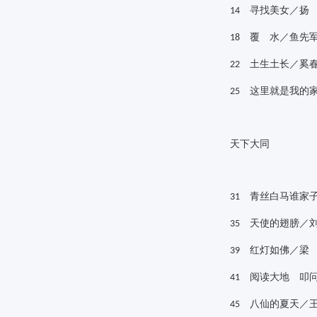
寻找美女／扬
14
覆 水／鱼先
18
土生土长／奚
22
这里就是我的家
25
天下大同
青丝白马谁家子
31
天使的翅膀／刘
35
红灯如佛／梁
39
阅读大地 叩问
41
八仙的夏天／王
45