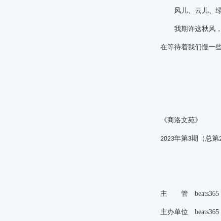
风儿、云儿、绿叶
我期许这秋风，给
在等待着我们慢一
《商洛文苑》
年第
期（总第
2023
3
主 管 beats365
主办单位 beats365