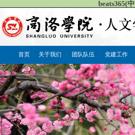
beats36
首页
关于我们
团队队伍
党建工作
|
|
|
|