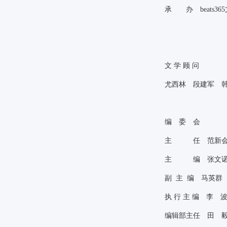
承 办 beats3
文
学
顾
问
尤西林 段建军 
编 委 会
主 任 范新
主 编 张文
副
主
编 马英群
执
行
主
编 李 
编辑部主任 田 