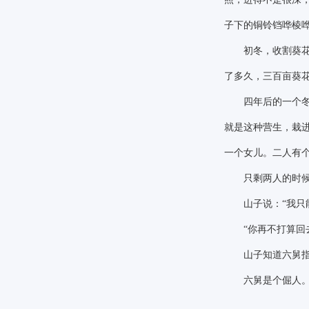
子下的铜铃铛哗棱
初冬，收割葵花的
了多久，三百亩葵
四年后的一个冬天
就是这种营生，栽
一个女儿。二人有
只剩两人的时候
山子说：
“我只
“你再不打算回
山子知道六舅指
六舅是个倔人。六