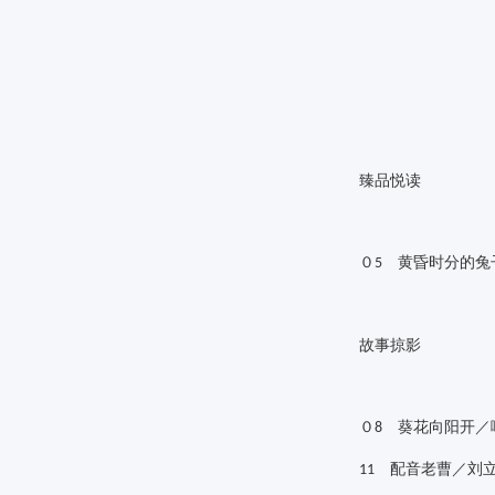
臻品悦读
０
黄昏时分的兔
5
故事掠影
０
葵花向阳开／
8
配音老曹／刘
11