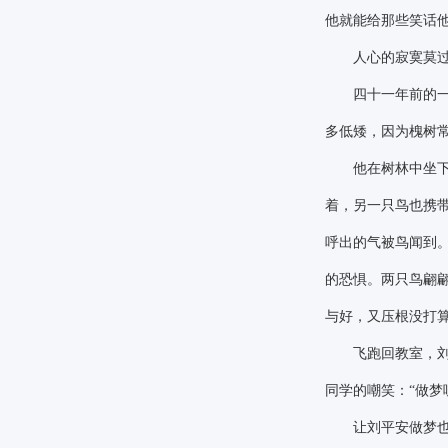
他就能给那些笑话
人心的寂寞莫过于
四十一年前的一个
多低矮，因为槐树
他在树林中坐下，
着，另一只鸟也携
呼出的气被鸟闻到
的恐惧。两只鸟翩
与好，又压根没打
飞跑回教室，刘平
同学的嘲笑：
“做
让刘平安做梦也没