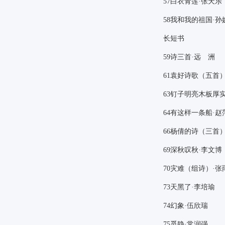
57
白衣青莲·张天乐
58
我和我的祖国·孙
长短书
59
诗三首·远 洲
61
袁好诗歌（五首）
63
钉子明亮木板厚实
64
有这样一条船·赵
66
杨倩的诗（三首）
69
深秋叹秋·李文博
70
灾难（组诗）·张
73
天黑了·李培瑜
74
幻象·伍欣瑞
75
觅静·常润强