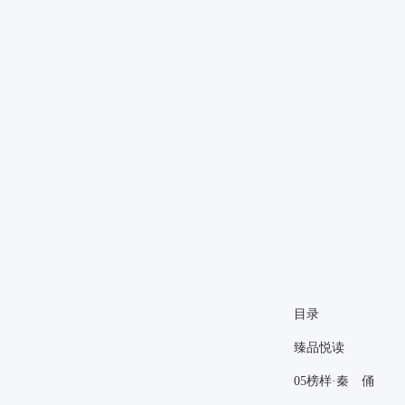
目录
臻品悦读
05
榜样·秦 俑