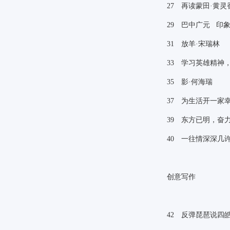
27
再读蒙田·黄灵
29
巴中广元 印象
31
放羊·宋瑞林
33
学习英雄精神，
35
影·何海瑞
37
为生活开一家幸
39
东方已明，奋力
40
一往情深深几许
创意写作
42
反弹琵琶说四皓