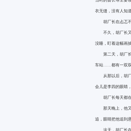
当时的县长等主要
衣无缝，没有人知
胡厂长在忐忑不安
不久，胡厂长又收
没睡，盯着这幅画
第二天，胡厂长开
车站
……都有一双
从那以后，胡厂长
会儿是李四的眼睛
胡厂长每天都在不
那天晚上，他又陷
追，眼睛把他追到
这天，胡厂长在抽