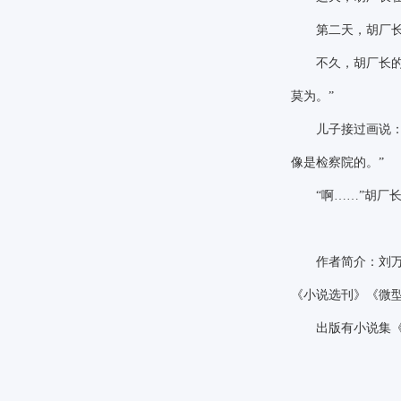
第二天，胡厂长揣
不久，胡厂长的老
莫为。”
儿子接过画说
像是检察院的。”
“啊……”胡厂
作者简介：刘万里
《小说选刊》《微
出版有小说集《永