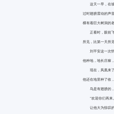
这天一早，在坡地
过时翅膀震动的声
棵有着巨大树洞的
正看时，眼前飞过
所见，比第一天所
刘平安这一次悄悄
他种地，地长庄稼
现在，凤凰来了，
他还在地里种了收
鸟是有翅膀的，
“欢迎你们再来
让他大为惊叹的是