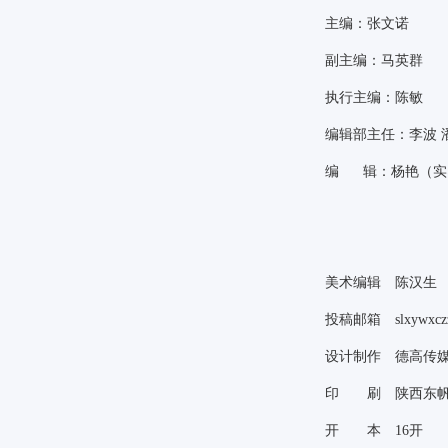
主编：张文诺
副主编：马英群
执行主编：陈敏
编辑部主任：李波
编
辑：杨艳（实
美术编辑 陈汉生
投稿邮箱
slxywxc
设计制作 德高传
印 刷 陕西东帆
开 本
16
开