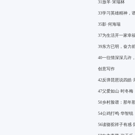
31
放羊·宋瑞林
33
学习英雄精神，谱
35
影·何海瑞
37
为生活开一家幸福
39
东方已明，奋力前
40
一往情深深几许，
创意写作
42
反弹琵琶说四皓·
47
父爱如山·时冬梅
50
乡村脸谱：那年那
54
公鸡打鸣·华智锐
56
读骆驼祥子有感·