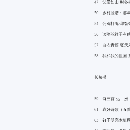
47
父爱如山·时冬
50
乡村脸谱：那年
54
公鸡打鸣·华智
56
读骆驼祥子有感
57
白衣青莲·张天
58
我和我的祖国·
长短书
59
诗三首·远 洲
61
袁好诗歌（五首
63
钉子明亮木板厚