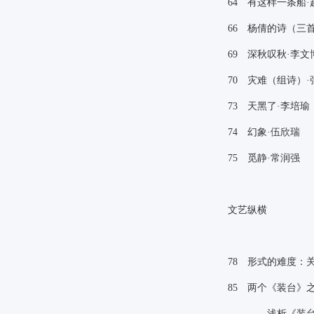
64
有这样一条船·
66
杨倩的诗（三首
69
深秋叹秋·李文
70
灾难（组诗）·
73
天黑了·李培瑜
74
幻象·伍欣瑞
75
觅静·常润强
文艺纵横
78
形式的难度：关
85
两个《装台》
——浅析《装