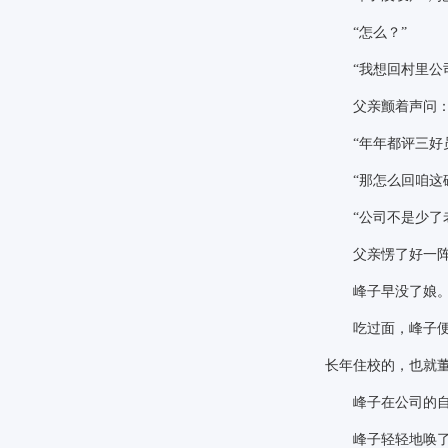
“怎么？”
“我想回村里公
父亲颤着声问
“年年都评三好
“那怎么回咱这
“公司不是少了
父亲愣了好一阵，
峰子早没了娘。他
吃过面，峰子便去
长年住校的，也就
峰子在公司的自留
峰子轻轻地唤了