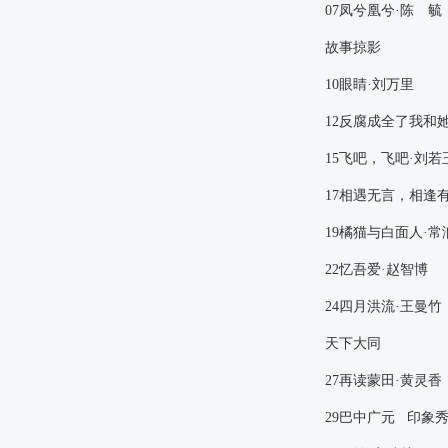
07
凤兮凰兮·陈 毓
故事掠影
10
眼睛·刘万里
12
反腐成全了我和她
15
飞吧，飞吧·刘若
17
相遇无言，相逢有
19
橘猫与白面人·常
22
忆吾爱·赵智博
24
四月洪流·王曼竹
天下大同
27
再读蒙田·黄灵香
29
巴中广元 印象秀