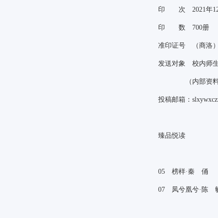
印 次
2021
年
1
印 数
700
册
准印证号 （商洛
发送对象 校内师
（内部资料 
投稿邮箱：
slxywxc
臻品悦读
05
榜样·秦 俑
07
凤兮凰兮·陈 