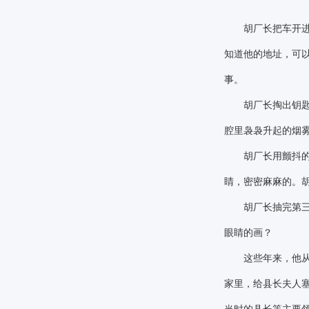
胡厂长把车开进小
知道他的地址，可
事。
胡厂长掏出钥匙开
腔里袅袅升起的烟
胡厂长用颤抖的手
睛，密密麻麻的。
胡厂长抽完第三支
眼睛的画？
这些年来，他从一
家里，给县长夫人