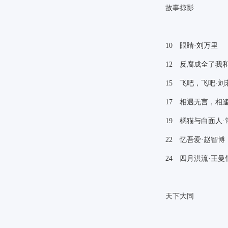
故事掠影
10
眼睛·刘万里
12
反腐成全了我和
15
飞吧，飞吧·刘
17
相遇无言，相逢
19
橘猫与白面人·
22
忆吾爱·赵智博
24
四月洪流·王曼
天下大同