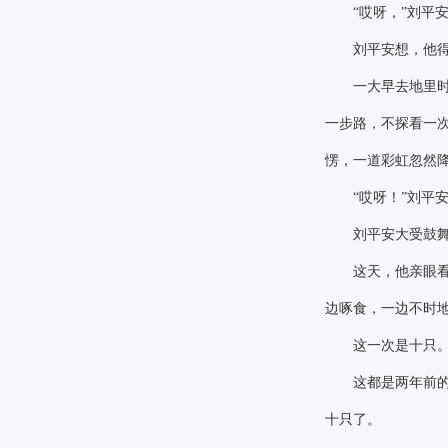
“哎呀，”刘平
刘平安想，他得招
一大早去地里时，
一步路，不探看一
愣，一道彩虹忽然
“哎呀！”刘
刘平安大受鼓舞，
这天，他亲眼看见
边啄食，一边不时
这一次是十只。
这都是两年前的事
十只了。