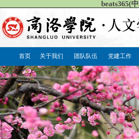
beats36
首页
关于我们
团队队伍
党建工作
|
|
|
|