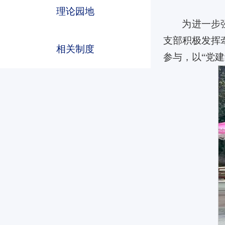
理论园地
为进一步
支部积极发挥
相关制度
参与，以“党
beats365
beats365
beats365