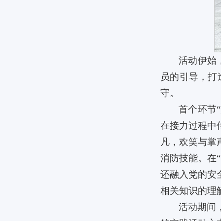
活动伊始
员的引导，打
守。
首个环节
在接力过程中
凡，欢笑与掌
消防技能。在
还融入党的安
相关知识的理
活动期间