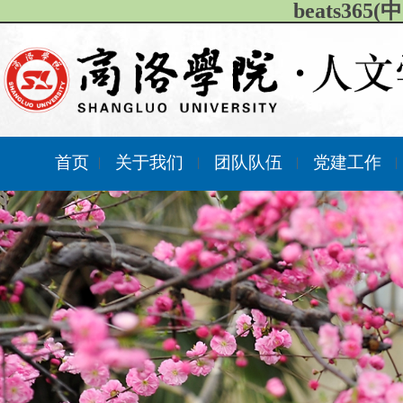
beats36
首页
关于我们
团队队伍
党建工作
|
|
|
|