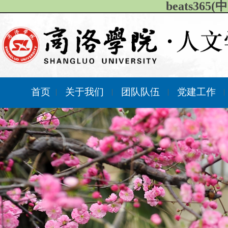
beats36
首页
关于我们
团队队伍
党建工作
|
|
|
|