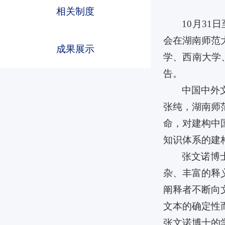
相关制度
10月3
会在湖南师范
成果展示
学、西南大学
告。
中国中外
beats365
beats365
beats365
张纯，湖南师
命，对建构中
知识体系的建
张文诺博
杂、丰富的释
阐释者不断向
文本的确定性
张文诺博士的