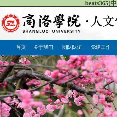
beats36
首页
关于我们
团队队伍
党建工作
|
|
|
|