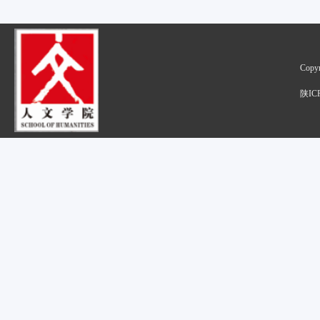
Cop
陕IC