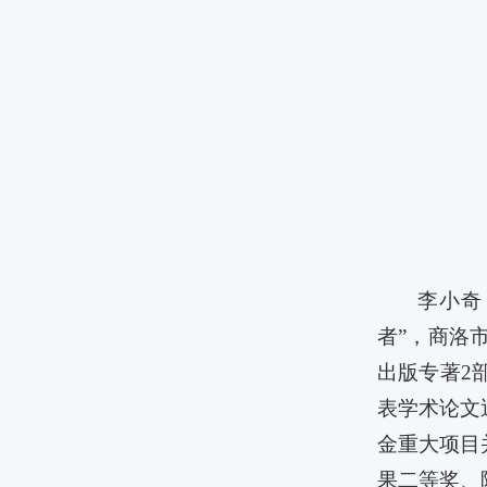
李小奇，
者”，商洛
出版专著2
表学术论文
金重大项目
果二等奖、