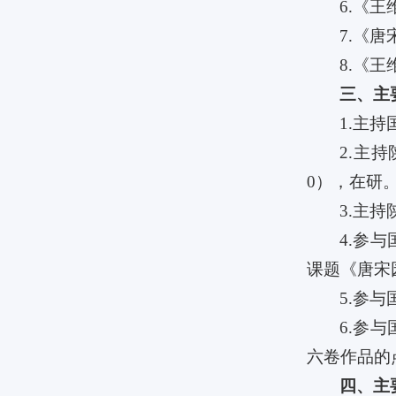
6.《
7.《
8.《
三、主
1.主
2.主
0），在研
3.主
4.参
课题《唐宋
5.参
6.参
六卷作品的
四、主