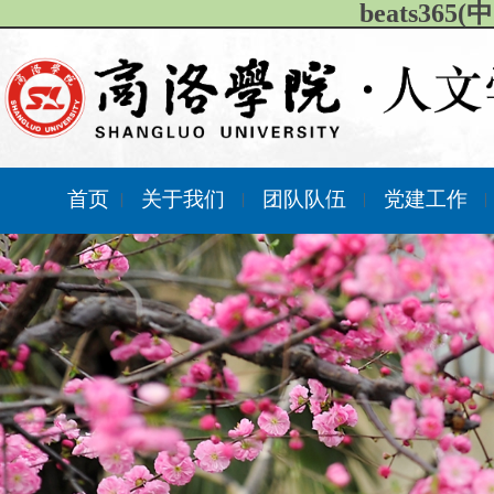
beats36
首页
关于我们
团队队伍
党建工作
|
|
|
|