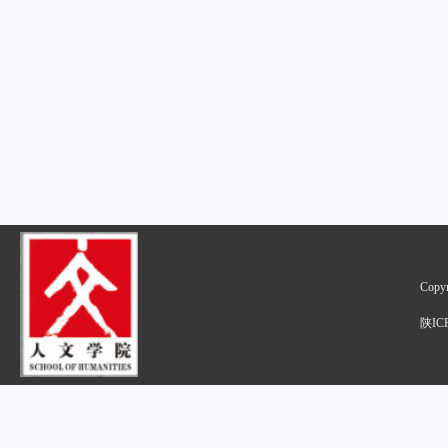
Cop
陕IC