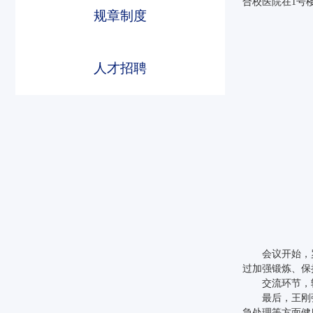
合校医院在1号
规章制度
人才招聘
beats365
beats365
beats365
会议开始，
过加强锻炼、保
交流环节，
最后，王刚
急处理等方面健