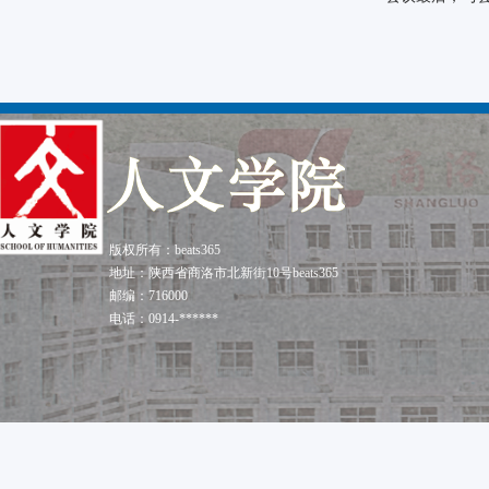
（文图/
版权所有：beats365
地址：陕西省商洛市北新街10号beats365
邮编：716000
电话：0914-******